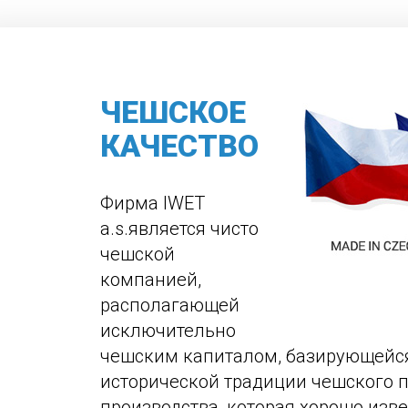
ЧЕШСКОЕ
КАЧЕСТВО
Фирма IWET
a.s.является чисто
чешской
компанией,
располагающей
исключительно
чешским капиталом, базирующейс
исторической традиции чешского
производства, которая хорошо изве