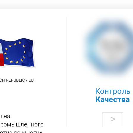
Контроль
Качества
я на
>
 промышленного
стна во многих