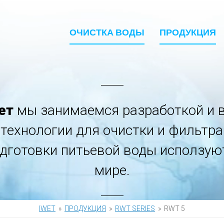
ОЧИСТКА ВОДЫ
ПРОДУКЦИЯ
ет
мы занимаемся разработкой и 
ехнологии для очистки и фильтр
одготовки питьевой воды исползую
мире.
IWET
»
ПРОДУКЦИЯ
»
RWT SERIES
»
RWT 5